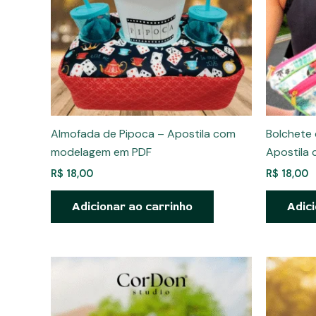
Almofada de Pipoca – Apostila com
Bolchete 
modelagem em PDF
Apostila
R$
18,00
R$
18,00
Adicionar ao carrinho
Adici