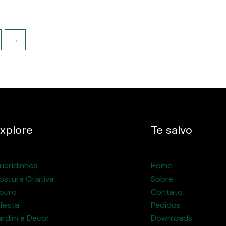
→
xplore
Te salvo
ueridinhos
Home
ostura Criativa
Sobre
ouro
Contato
 festa
Pedidos
ardim e Decor
Downloads