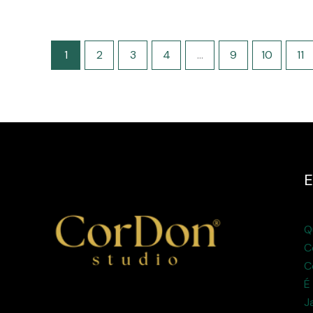
1
2
3
4
…
9
10
11
E
Q
C
C
É
J