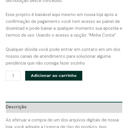
distribuição deste conteúdo.
Esse projeto é baixável aqui mesmo em nossa loja após a
confirmação de pagamento você tem acesso ao painel de
download e pode baixar a qualquer momento sua apostila e
termos de uso. Usando o acesso a opção: “Minha Conta”
Qualquer dúvida você pode entrar em contato em um dos
nossos canais de atendimento para solucionar alguma
pendência que não consiga fazer sozinho
Bolsa
Adicionar ao carrinho
Charlotte
com
suporte
para
Descrição
pendurar
-
Ao efetuar a compra de um dos arquivos digitais de nossa
Apostila
loja, você adquire a Licença de Uso do produto. Isso