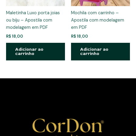
Maletinha Luxo porta joias
Mochila com carrinho –
ou biju – Apostila com
Apostila com modelagem
modelagem em PDF
em PDF
R$
18,00
R$
18,00
Adicionar ao
Adicionar ao
carrinho
carrinho