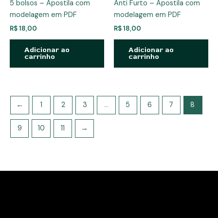
5 bolsos – Apostila com
Anti Furto – Apostila com
modelagem em PDF
modelagem em PDF
R$
18,00
R$
18,00
Adicionar ao
Adicionar ao
carrinho
carrinho
←
1
2
3
…
5
6
7
8
9
10
11
→