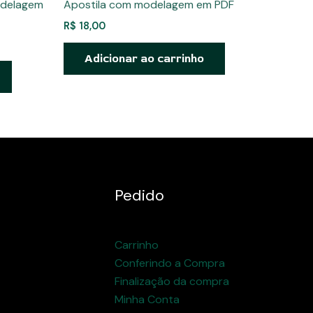
odelagem
Apostila com modelagem em PDF
R$
18,00
Adicionar ao carrinho
Pedido
Carrinho
Conferindo a Compra
Finalização da compra
Minha Conta