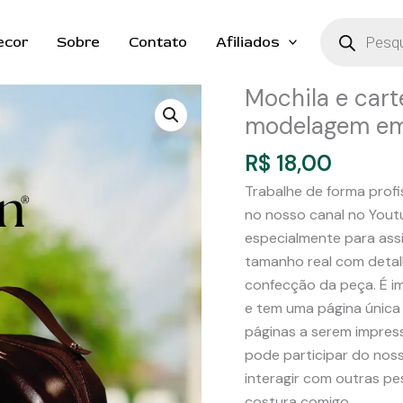
Pesquisar
produtos
ecor
Sobre
Contato
Afiliados
Mochila e cart
modelagem e
R$
18,00
Trabalhe de forma profi
no nosso canal no Youtu
especialmente para ass
tamanho real com detal
confecção da peça. É i
e tem uma página única
páginas a serem impressa
pode participar do noss
interagir com outras 
costura comigo.