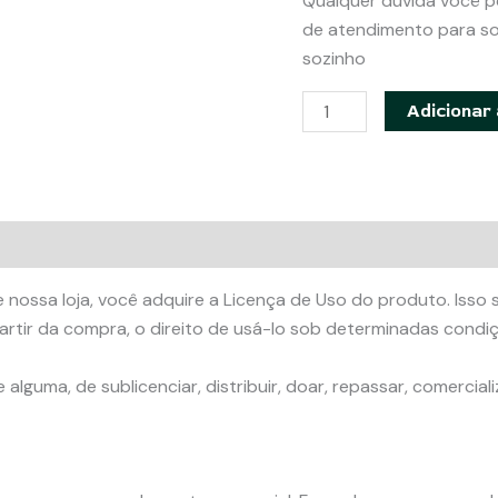
Qualquer dúvida você p
de atendimento para so
sozinho
Mochila
Adicionar 
e
carteira
country
-
Apostila
com
 nossa loja, você adquire a Licença de Uso do produto. Isso s
modelagem
rtir da compra, o direito de usá-lo sob determinadas condiç
em
PDF
lguma, de sublicenciar, distribuir, doar, repassar, comerciali
quantidade