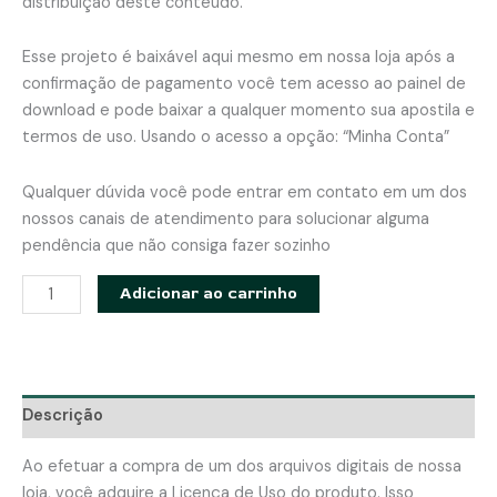
distribuição deste conteúdo.
Esse projeto é baixável aqui mesmo em nossa loja após a
confirmação de pagamento você tem acesso ao painel de
download e pode baixar a qualquer momento sua apostila e
termos de uso. Usando o acesso a opção: “Minha Conta”
Qualquer dúvida você pode entrar em contato em um dos
nossos canais de atendimento para solucionar alguma
pendência que não consiga fazer sozinho
Organizador
Adicionar ao carrinho
Universal
para
o
passeio
Descrição
do
bebê
Ao efetuar a compra de um dos arquivos digitais de nossa
-
loja, você adquire a Licença de Uso do produto. Isso