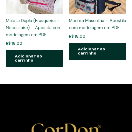
Maleta Dupla (Frasqueira +
Mochila Masculina – Apostila
Necessaire) – Apostila com
com modelagem em PDF
modelagem em PDF
R$
18,00
R$
18,00
Adicionar ao
carrinho
Adicionar ao
carrinho