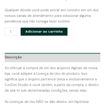
Qualquer dúvida você pode entrar em contato em um dos
nossos canais de atendimento para solucionar alguma
pendência que não consiga fazer sozinho
Molde
Adicionar ao carrinho
Ponteira
para
lápis
-
Descrição
Apostila
com
Ao efetuar a compra de um dos arquivos digitais de nossa
modelagem
loja, você adquire a Licença de Uso do produto. Isso
em
significa que o arquivo pertence única e exclusivamente a
PDF
CorDon Studio e você obtém, a partir da compra, o direito
quantidade
de usá-lo sob determinadas condições, sendo elas:
As Licenças de Uso NÃO te dão direito, em hipótese