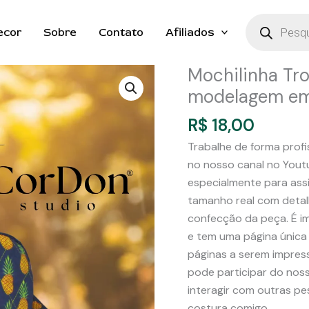
Pesquisar
produtos
ecor
Sobre
Contato
Afiliados
Mochilinha Tro
modelagem e
R$
18,00
Trabalhe de forma profi
no nosso canal no Youtu
especialmente para ass
tamanho real com detal
confecção da peça. É i
e tem uma página única
páginas a serem impressa
pode participar do noss
interagir com outras 
costura comigo.