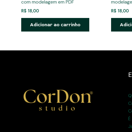
com modelagem em PDF
modelag
R$
18,00
R$
18,00
Adicionar ao carrinho
Adici
E
Q
C
C
É
J