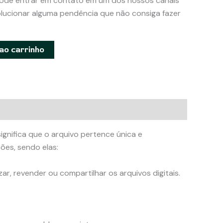
ode entrar em contato em um dos nossos canais
lucionar alguma pendência que não consiga fazer
ao carrinho
ignifica que o arquivo pertence única e
ões, sendo elas:
zar, revender ou compartilhar os arquivos digitais.