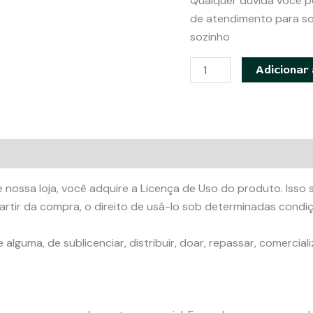
Qualquer dúvida você p
de atendimento para so
sozinho
Mochilinha
Adicionar 
Tropical
-
Apostila
com
modelagem
em
 nossa loja, você adquire a Licença de Uso do produto. Isso s
PDF
rtir da compra, o direito de usá-lo sob determinadas condiç
quantidade
lguma, de sublicenciar, distribuir, doar, repassar, comerciali