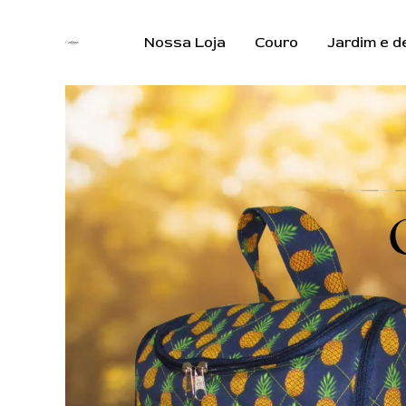
Ir
para
Nossa Loja
Couro
Jardim e d
o
conteúdo