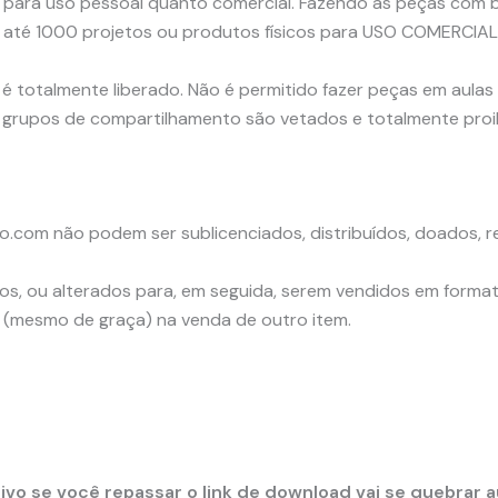
o para uso pessoal quanto comercial. Fazendo as peças com b
 até 1000 projetos ou produtos físicos para USO COMERCIAL
 totalmente liberado. Não é permitido fazer peças em aulas v
rupos de compartilhamento são vetados e totalmente proi
o.com não podem ser sublicenciados, distribuídos, doados, r
, ou alterados para, em seguida, serem vendidos em formato
 (mesmo de graça) na venda de outro item.
ivo se você repassar o link de download vai se quebrar 