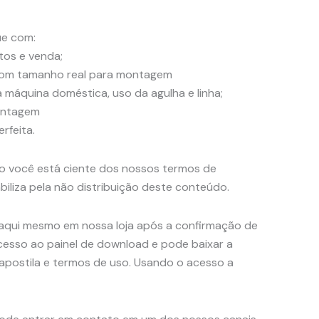
ue com:
stos e venda;
com tamanho real para montagem
a máquina doméstica, uso da agulha e linha;
ontagem
rfeita.
o você está ciente dos nossos termos de
biliza pela não distribuição deste conteúdo.
l aqui mesmo em nossa loja após a confirmação de
sso ao painel de download e pode baixar a
postila e termos de uso. Usando o acesso a