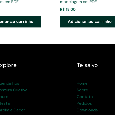
em em PDF
modelagem em PDF
R$
18,00
onar ao carrinho
Adicionar ao carrinho
xplore
Te salvo
ueridinhos
Home
ostura Criativa
Sobre
ouro
Contato
 festa
Pedidos
ardim e Decor
Downloads