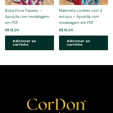
Bolsa Doce Passeio –
Maletinha Londres com 4
Apostila com modelagem
estojos – Apostila com
em PDF
modelagem em PDF
R$
18,00
R$
18,00
Adicionar ao
Adicionar ao
carrinho
carrinho