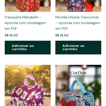
Frasqueira Marrakesh –
Mochila Urbana Transversal
Apostila com modelagem
– Apostila com modelagem
em PDF
em PDF
R$
18,00
R$
18,00
Adicionar ao
Adicionar ao
carrinho
carrinho