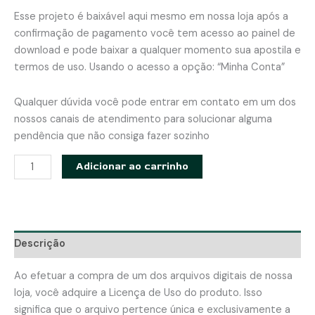
Esse projeto é baixável aqui mesmo em nossa loja após a
confirmação de pagamento você tem acesso ao painel de
download e pode baixar a qualquer momento sua apostila e
termos de uso. Usando o acesso a opção: “Minha Conta”
Qualquer dúvida você pode entrar em contato em um dos
nossos canais de atendimento para solucionar alguma
pendência que não consiga fazer sozinho
Cesto
Adicionar ao carrinho
pic-
nic
da
menina
Descrição
laceira
-
Ao efetuar a compra de um dos arquivos digitais de nossa
Apostila
loja, você adquire a Licença de Uso do produto. Isso
com
significa que o arquivo pertence única e exclusivamente a
modelagem